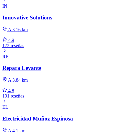
IN
Innovative Solutions
A 3.16 km
4.9
172 reseñas
RE
Repara Levante
A 3.84 km
4.8
191 reseñas
EL
Electricidad Muñoz Espinosa
A 4.1 km