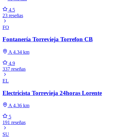
4.5
23 reseñas
FO
Fontanería Torrevieja Torrefon CB
A 4.34 km
4.9
337 reseñas
EL
Electricista Torrevieja 24horas Lorente
A 4.36 km
5
191 reseñas
SU