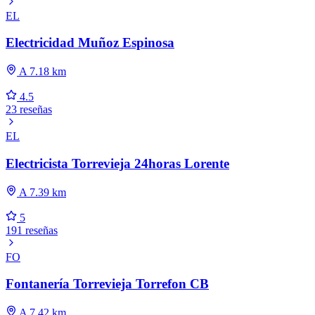
EL
Electricidad Muñoz Espinosa
A 7.18 km
4.5
23 reseñas
EL
Electricista Torrevieja 24horas Lorente
A 7.39 km
5
191 reseñas
FO
Fontanería Torrevieja Torrefon CB
A 7.42 km