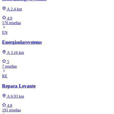
A 2.4 km
4.9
176 reseñas
EN
Energisolarsystems
A 3.16 km
5
7 reseñas
RE
Repara Levante
A 6.93 km
4.8
191 reseñas