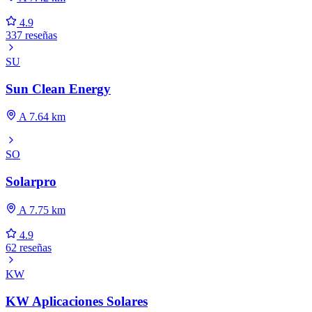
4.9
337 reseñas
SU
Sun Clean Energy
A 7.64 km
SO
Solarpro
A 7.75 km
4.9
62 reseñas
KW
KW Aplicaciones Solares