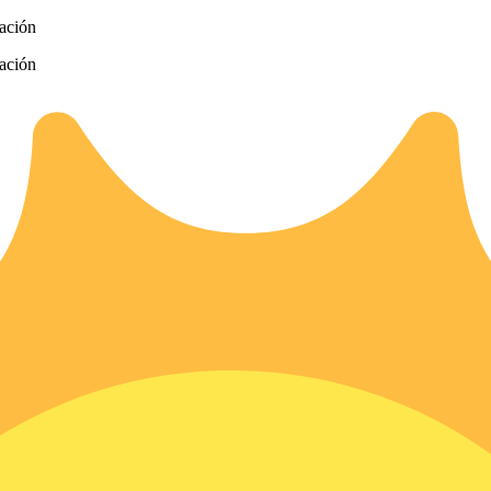
zación
zación