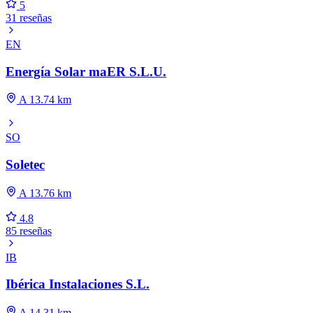
5
31 reseñas
EN
Energía Solar maER S.L.U.
A 13.74 km
SO
Soletec
A 13.76 km
4.8
85 reseñas
IB
Ibérica Instalaciones S.L.
A 14.31 km