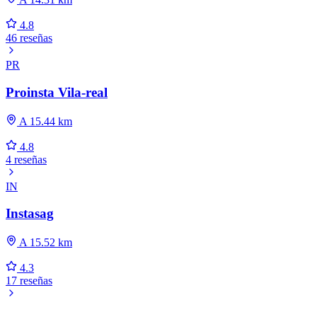
4.8
46 reseñas
PR
Proinsta Vila-real
A 15.44 km
4.8
4 reseñas
IN
Instasag
A 15.52 km
4.3
17 reseñas