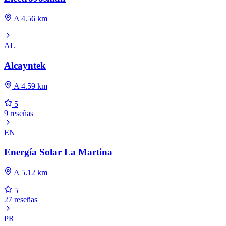
A 4.56 km
AL
Alcayntek
A 4.59 km
5
9 reseñas
EN
Energía Solar La Martina
A 5.12 km
5
27 reseñas
PR