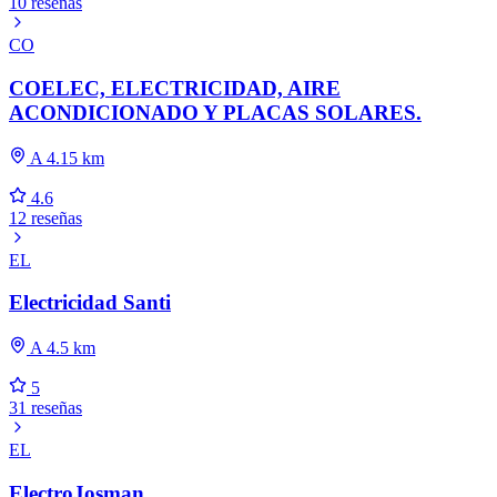
10 reseñas
CO
COELEC, ELECTRICIDAD, AIRE
ACONDICIONADO Y PLACAS SOLARES.
A 4.15 km
4.6
12 reseñas
EL
Electricidad Santi
A 4.5 km
5
31 reseñas
EL
ElectroJosman