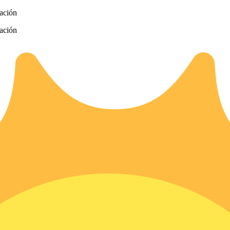
zación
zación