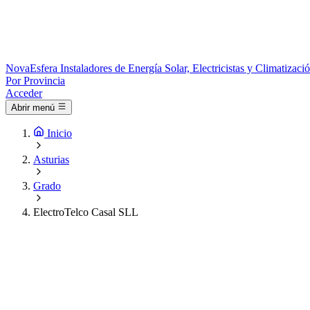
Nova
Esfera
Instaladores de Energía Solar, Electricistas y Climatizac
Por Provincia
Acceder
Abrir menú
Inicio
Asturias
Grado
ElectroTelco Casal SLL