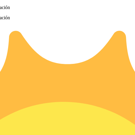
zación
zación