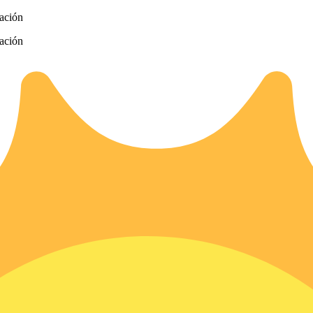
zación
zación