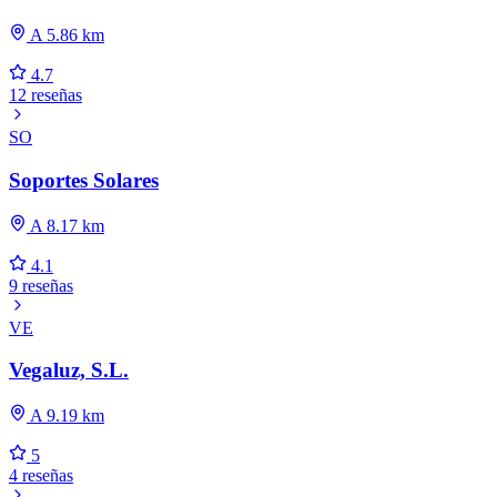
A 5.86 km
4.7
12 reseñas
SO
Soportes Solares
A 8.17 km
4.1
9 reseñas
VE
Vegaluz, S.L.
A 9.19 km
5
4 reseñas