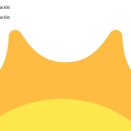
zación
zación