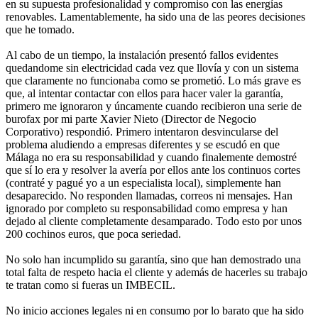
en su supuesta profesionalidad y compromiso con las energías
renovables. Lamentablemente, ha sido una de las peores decisiones
que he tomado.
Al cabo de un tiempo, la instalación presentó fallos evidentes
quedandome sin electricidad cada vez que llovía y con un sistema
que claramente no funcionaba como se prometió. Lo más grave es
que, al intentar contactar con ellos para hacer valer la garantía,
primero me ignoraron y úncamente cuando recibieron una serie de
burofax por mi parte Xavier Nieto (Director de Negocio
Corporativo) respondió. Primero intentaron desvincularse del
problema aludiendo a empresas diferentes y se escudó en que
Málaga no era su responsabilidad y cuando finalemente demostré
que sí lo era y resolver la avería por ellos ante los continuos cortes
(contraté y pagué yo a un especialista local), simplemente han
desaparecido. No responden llamadas, correos ni mensajes. Han
ignorado por completo su responsabilidad como empresa y han
dejado al cliente completamente desamparado. Todo esto por unos
200 cochinos euros, que poca seriedad.
No solo han incumplido su garantía, sino que han demostrado una
total falta de respeto hacia el cliente y además de hacerles su trabajo
te tratan como si fueras un IMBECIL.
No inicio acciones legales ni en consumo por lo barato que ha sido