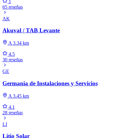
1
65 reseñas
AK
Akuval / TAB Levante
A 3.34 km
4.5
30 reseñas
GE
Germania de Instalaciones y Servicios
A 3.45 km
4.1
28 reseñas
LI
Litio Solar