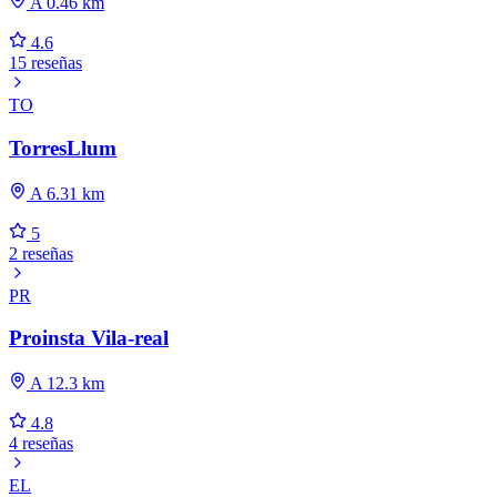
A 0.46 km
4.6
15 reseñas
TO
TorresLlum
A 6.31 km
5
2 reseñas
PR
Proinsta Vila-real
A 12.3 km
4.8
4 reseñas
EL