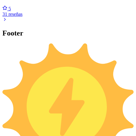
5
31 reseñas
Footer