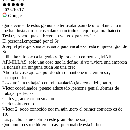
2023-10-17
Google
Que deciros de estos genios de terrasolari,son de otro planeta ,a mí
me han instalado placas solares con todo su equipo,ahora batería
Tesla y espero que en breve un walvox para coche .
El personal,empezaré por el Sr
Josep el jefe ,persona adecuada para encabezar esta empresa ,grande
Sr .
Uiiii,ahora le toca a la genio y figura de su comercial, MAR
ARMILLAS ,solo una cosa que la define ,si yo tuviera una empresa
la ficharía sin ninguna duda ,es una crac.
Ahora la vase ,quizás por dónde se mantiene una empresa ,
Los operarios,
Los que han trabajado en mi instalación,la crema del yogurt,
Víctor coordinador ,puesto adecuado ,persona genial ,formas de
trabajar perfectas .
Carles ,grande como su altura.
Carlos,otro genio.
Víctor 2 ,poco conocido por mi aún ,pero el primer contacto es de
10.
Las palabras que definen este gran bloque son,
Que bonito es recibir en tu casa personal de esta índole.