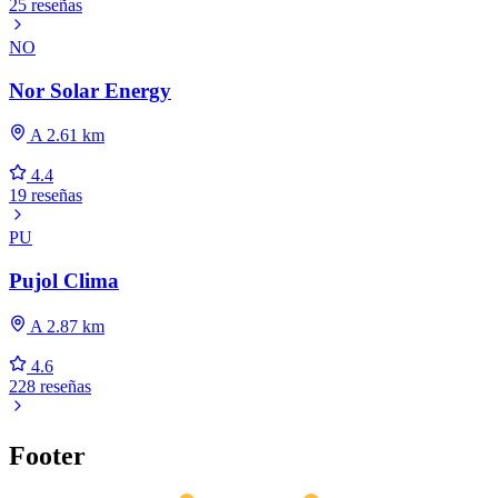
25 reseñas
NO
Nor Solar Energy
A 2.61 km
4.4
19 reseñas
PU
Pujol Clima
A 2.87 km
4.6
228 reseñas
Footer