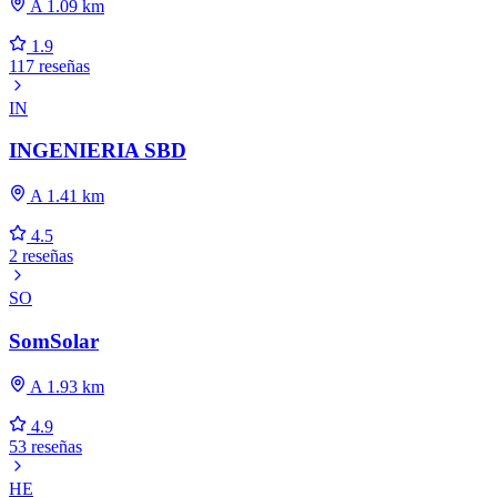
A 1.09 km
1.9
117 reseñas
IN
INGENIERIA SBD
A 1.41 km
4.5
2 reseñas
SO
SomSolar
A 1.93 km
4.9
53 reseñas
HE