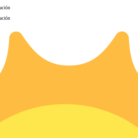
zación
zación