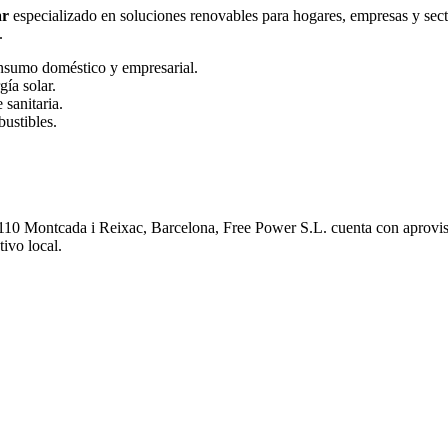
ar
especializado en soluciones renovables para hogares, empresas y secto
.
nsumo doméstico y empresarial.
gía solar.
 sanitaria.
bustibles.
10 Montcada i Reixac, Barcelona, Free Power S.L. cuenta con aprovisio
ivo local.