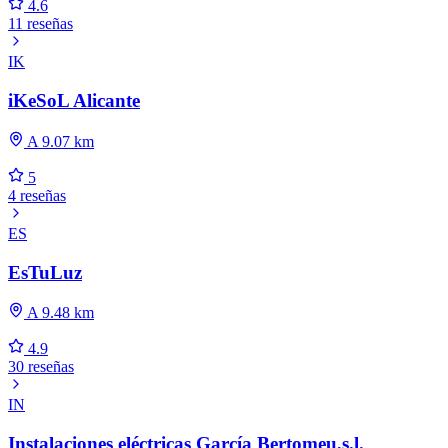
4.6
11 reseñas
IK
iKeSoL Alicante
A 9.07 km
5
4 reseñas
ES
EsTuLuz
A 9.48 km
4.9
30 reseñas
IN
Instalaciones eléctricas García Bertomeu,s.l.