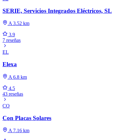
SERIE, Servicios Integrados Eléctricos, SL
A 3.52 km
3.9
7 reseñas
EL
Elexa
A 6.8 km
4.5
43 reseñas
CO
Con Placas Solares
A 7.16 km