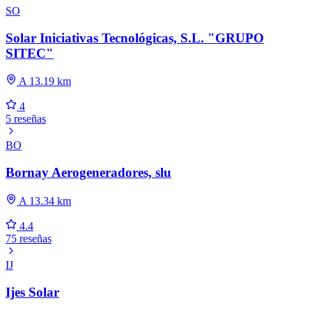
SO
Solar Iniciativas Tecnológicas, S.L. "GRUPO
SITEC"
A 13.19 km
4
5 reseñas
BO
Bornay Aerogeneradores, slu
A 13.34 km
4.4
75 reseñas
IJ
Ijes Solar