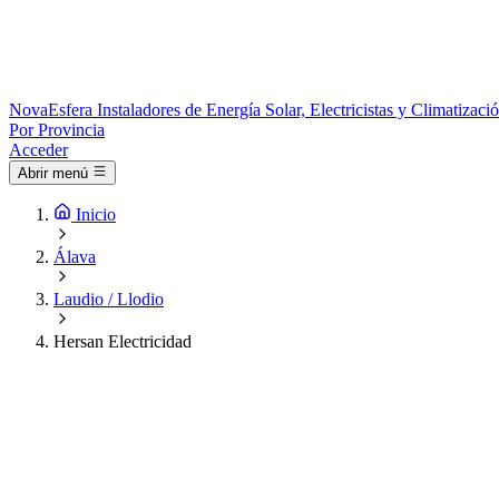
Nova
Esfera
Instaladores de Energía Solar, Electricistas y Climatizac
Por Provincia
Acceder
Abrir menú
Inicio
Álava
Laudio / Llodio
Hersan Electricidad