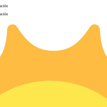
zación
zación