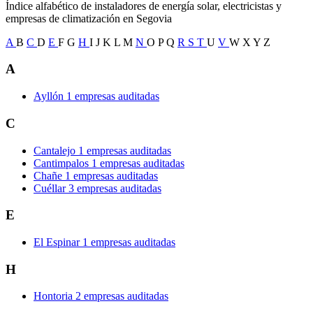
Índice alfabético de instaladores de energía solar, electricistas y
empresas de climatización en Segovia
A
B
C
D
E
F
G
H
I
J
K
L
M
N
O
P
Q
R
S
T
U
V
W
X
Y
Z
A
Ayllón
1 empresas auditadas
C
Cantalejo
1 empresas auditadas
Cantimpalos
1 empresas auditadas
Chañe
1 empresas auditadas
Cuéllar
3 empresas auditadas
E
El Espinar
1 empresas auditadas
H
Hontoria
2 empresas auditadas