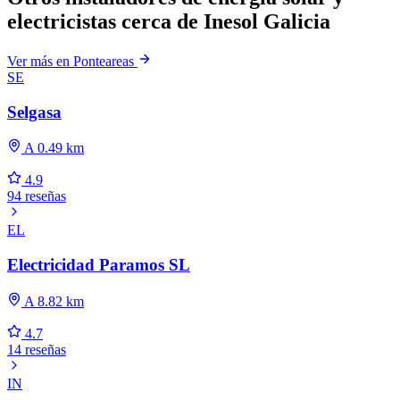
electricistas cerca de Inesol Galicia
Ver más en Ponteareas
SE
Selgasa
A 0.49 km
4.9
94 reseñas
EL
Electricidad Paramos SL
A 8.82 km
4.7
14 reseñas
IN