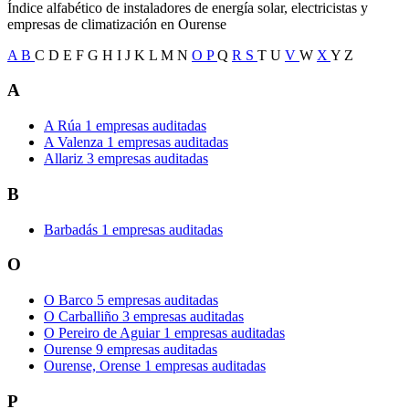
Índice alfabético de instaladores de energía solar, electricistas y
empresas de climatización en Ourense
A
B
C
D
E
F
G
H
I
J
K
L
M
N
O
P
Q
R
S
T
U
V
W
X
Y
Z
A
A Rúa
1 empresas auditadas
A Valenza
1 empresas auditadas
Allariz
3 empresas auditadas
B
Barbadás
1 empresas auditadas
O
O Barco
5 empresas auditadas
O Carballiño
3 empresas auditadas
O Pereiro de Aguiar
1 empresas auditadas
Ourense
9 empresas auditadas
Ourense, Orense
1 empresas auditadas
P