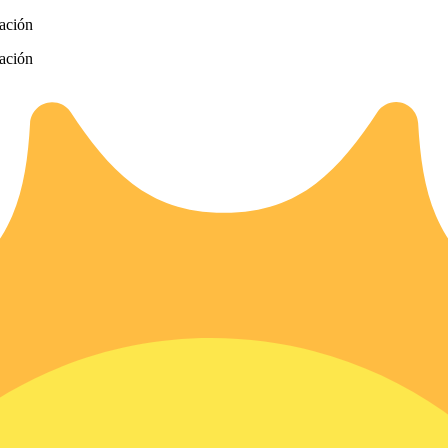
zación
zación