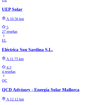
UE
UEP Solar
A 10.56 km
5
27 reseñas
EL
Eléctrica Son Sardina S.L.
A 11.75 km
4.3
4 reseñas
QC
QCD Advisory - Energía Solar Mallorca
A 12.12 km