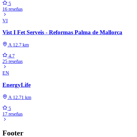
5
16 reseñas
VI
Vist I Fet Serveis - Reformas Palma de Mallorca
A 12.7 km
4.7
25 reseñas
EN
EnergyLife
A 12.71 km
5
17 reseñas
Footer