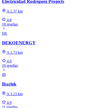
Electricidad Rodríguez Projects
A 2.37 km
4.8
18 reseñas
DE
DEKOENERGY
A 2.73 km
4.6
10 reseñas
IB
Ibarlek
A 3.23 km
4.9
11 reseñas