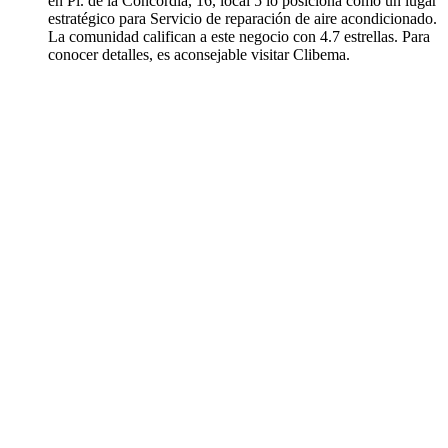
en Pl. de la Concòrdia, 16, local 5 lo posiciona como un lugar
estratégico para Servicio de reparación de aire acondicionado.
La comunidad califican a este negocio con 4.7 estrellas. Para
conocer detalles, es aconsejable visitar Clibema.