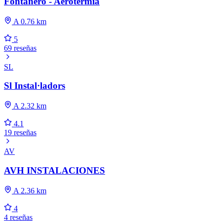
Fontanero - Aerotermia
A 0.76 km
5
69 reseñas
SL
Sl Instal·ladors
A 2.32 km
4.1
19 reseñas
AV
AVH INSTALACIONES
A 2.36 km
4
4 reseñas