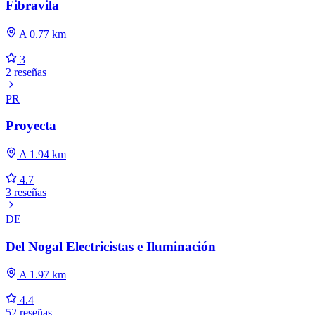
Fibravila
A 0.77 km
3
2 reseñas
PR
Proyecta
A 1.94 km
4.7
3 reseñas
DE
Del Nogal Electricistas e Iluminación
A 1.97 km
4.4
52 reseñas