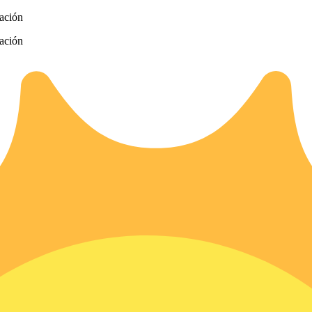
zación
zación