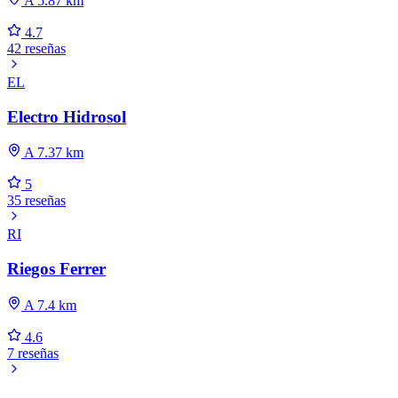
A 5.87 km
4.7
42 reseñas
EL
Electro Hidrosol
A 7.37 km
5
35 reseñas
RI
Riegos Ferrer
A 7.4 km
4.6
7 reseñas