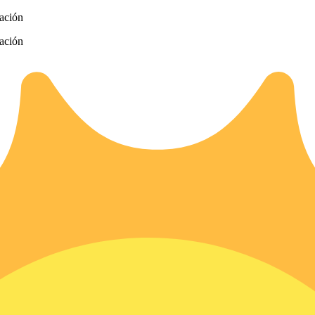
zación
zación