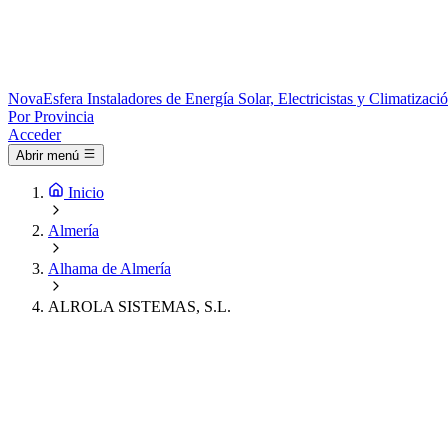
Nova
Esfera
Instaladores de Energía Solar, Electricistas y Climatizac
Por Provincia
Acceder
Abrir menú
Inicio
Almería
Alhama de Almería
ALROLA SISTEMAS, S.L.