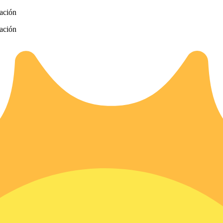
zación
zación