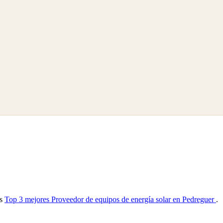
as
Top 3 mejores Proveedor de equipos de energía solar en Pedreguer
.