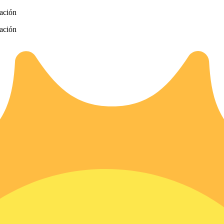
zación
zación