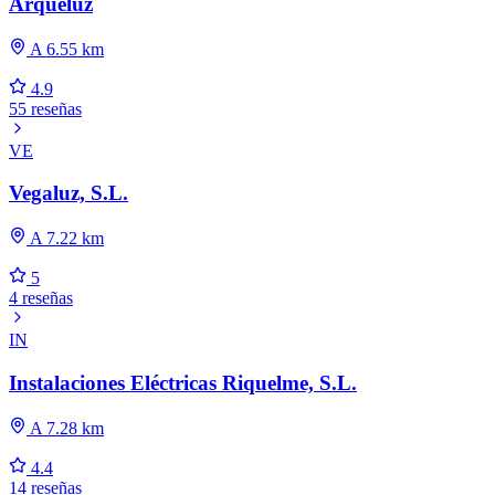
Arqueluz
A 6.55 km
4.9
55 reseñas
VE
Vegaluz, S.L.
A 7.22 km
5
4 reseñas
IN
Instalaciones Eléctricas Riquelme, S.L.
A 7.28 km
4.4
14 reseñas