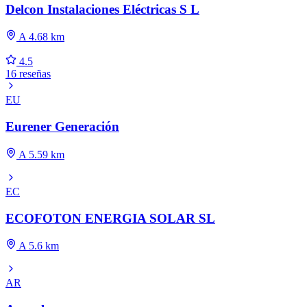
Delcon Instalaciones Eléctricas S L
A 4.68 km
4.5
16 reseñas
EU
Eurener Generación
A 5.59 km
EC
ECOFOTON ENERGIA SOLAR SL
A 5.6 km
AR