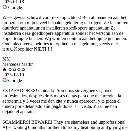
2026-01-18
Google
Wees gewaarschuwd voor deze oplichters! Ben al maanden aan het
proberen om mijn teveel betaalde geld terug te krijgen. Ze factureren
duurdere apparatuur en installeren goedkopere apparatuur. Ze
installeren deze goedkopere apparatuur zonder het verschil aan de
koper terug te betalen. Wij worden continu aan het lijntje gehouden.
Ondanks diverse beloftes tot op heden ons geld nog steeds niet
terug. Koop hier NIET!!!!!
MM
Mercedes Martin
2025-12-19
Google
ESTAFADORES! Cuidado! Son unos sinverguenzas, poco
profesionales, después de 6 meses detrás para que me arreglen la
aerotermia y 3 veces me dan cita y nunca aparecen, y te piden el
dinero por adelantado aún pagándoles la 1 visita. Y así me han
dejado el aparato.
SCAMMERS! BEWARE! They are shameless and unprofessional.
After waiting 6 months for them to fix my heat pump and giving me