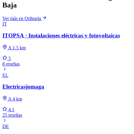
Baja
Ver más en Orihuela
IT
ITOPSA · Instalaciones eléctricas y fotovoltaicas
A 1.5 km
5
8 reseñas
EL
Electricasjomaga
A 4 km
4.1
25 reseñas
DE