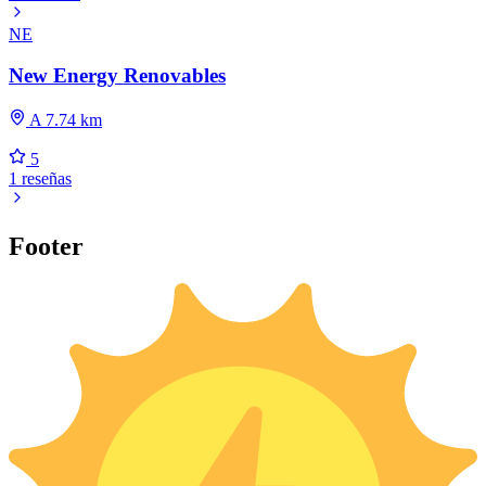
NE
New Energy Renovables
A 7.74 km
5
1 reseñas
Footer