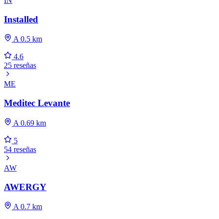
IN
Installed
A 0.5 km
4.6
25 reseñas
ME
Meditec Levante
A 0.69 km
5
54 reseñas
AW
AWERGY
A 0.7 km