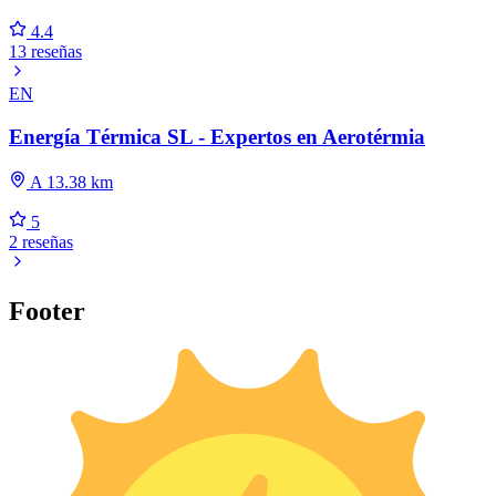
4.4
13 reseñas
EN
Energía Térmica SL - Expertos en Aerotérmia
A 13.38 km
5
2 reseñas
Footer