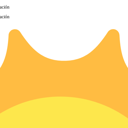
zación
zación