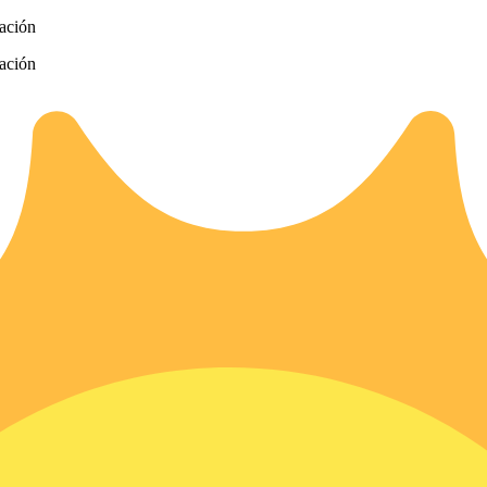
zación
zación