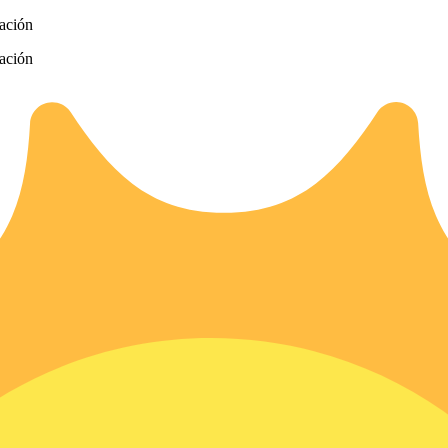
zación
zación