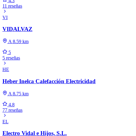
4.3
11 reseñas
VI
VIDALVAZ
A 8.59 km
5
5 reseñas
HE
Heber Inelca Calefacción Electricidad
A 8.75 km
4.8
77 reseñas
EL
Electro Vidal e Hijos, S.L.