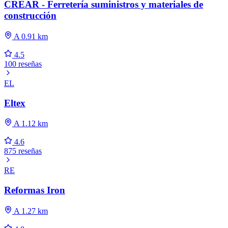
CREAR - Ferretería suministros y materiales de
construcción
A 0.91 km
4.5
100 reseñas
EL
Eltex
A 1.12 km
4.6
875 reseñas
RE
Reformas Iron
A 1.27 km