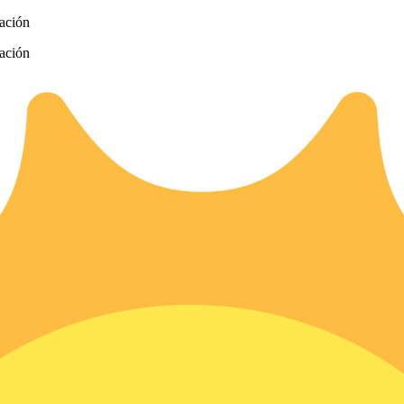
zación
zación