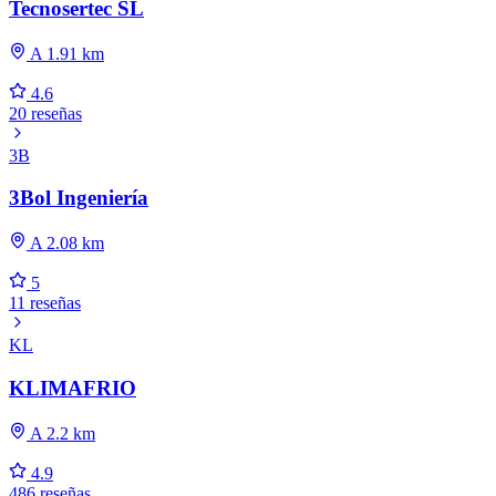
Tecnosertec SL
A 1.91 km
4.6
20 reseñas
3B
3Bol Ingeniería
A 2.08 km
5
11 reseñas
KL
KLIMAFRIO
A 2.2 km
4.9
486 reseñas