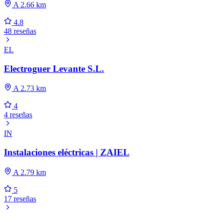
A 2.66 km
4.8
48 reseñas
EL
Electroguer Levante S.L.
A 2.73 km
4
4 reseñas
IN
Instalaciones eléctricas | ZAIEL
A 2.79 km
5
17 reseñas