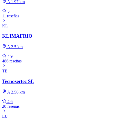
A 1.97 km
5
11 reseñas
KL
KLIMAFRIO
A 2.5 km
4.9
486 reseñas
TE
Tecnosertec SL
A 2.56 km
4.6
20 reseñas
LU