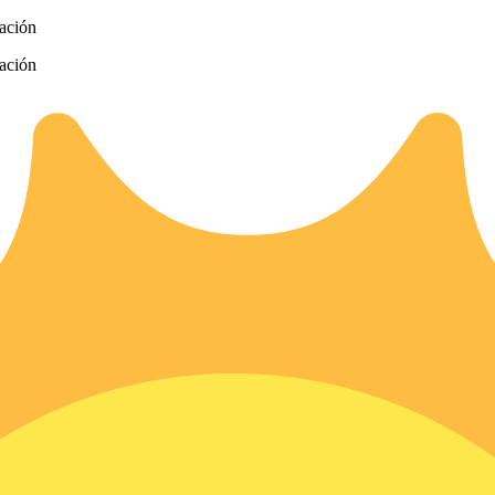
zación
zación