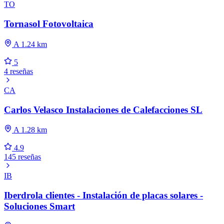
TO
Tornasol Fotovoltaica
A 1.24 km
5
4 reseñas
CA
Carlos Velasco Instalaciones de Calefacciones SL
A 1.28 km
4.9
145 reseñas
IB
Iberdrola clientes - Instalación de placas solares -
Soluciones Smart