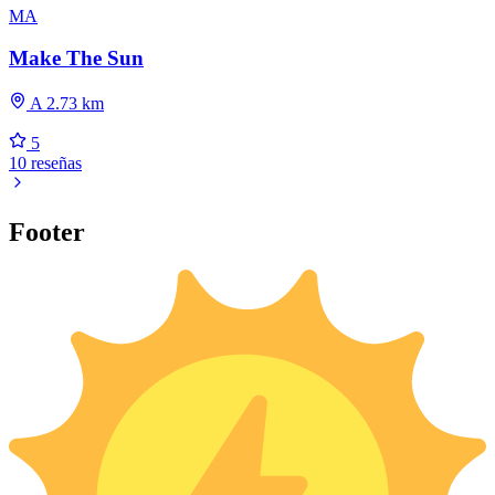
MA
Make The Sun
A 2.73 km
5
10 reseñas
Footer