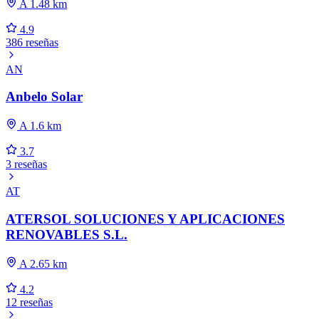
A 1.48 km
4.9
386 reseñas
AN
Anbelo Solar
A 1.6 km
3.7
3 reseñas
AT
ATERSOL SOLUCIONES Y APLICACIONES
RENOVABLES S.L.
A 2.65 km
4.2
12 reseñas