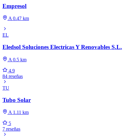
Empresol
A 0.47 km
EL
Eledsol Soluciones Electricas Y Renovables S.L.
A 0.5 km
4.9
84 reseñas
TU
Tubo Solar
A 1.11 km
5
7 reseñas