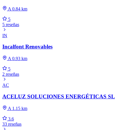
A 0.84 km
5
5 reseñas
IN
Incalfont Renovables
A 0.93 km
5
2 reseñas
AC
ACELUZ SOLUCIONES ENERGÉTICAS SL
A 1.15 km
3.6
33 reseñas