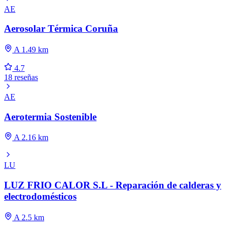
AE
Aerosolar Térmica Coruña
A 1.49 km
4.7
18 reseñas
AE
Aerotermia Sostenible
A 2.16 km
LU
LUZ FRIO CALOR S.L - Reparación de calderas y
electrodomésticos
A 2.5 km